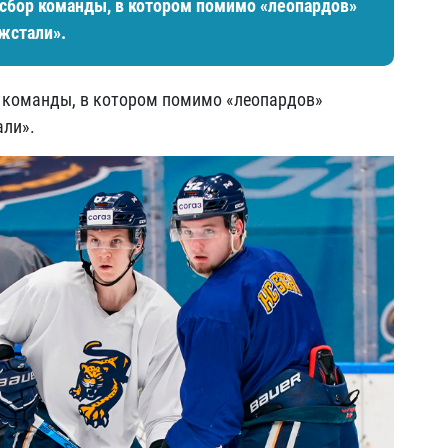
сбор команды, в котором помимо «леопардов»
Ижстали».
 команды, в котором помимо «леопардов»
али».