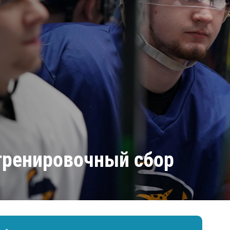
Амур
Барыс
Салават Юлаев
Сибирь
 тренировочный сбор