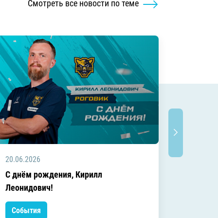
Смотреть все новости по теме
20.06.2026
20.06.2
C днём рождения, Кирилл
C днём
Леонидович!
События
Событ