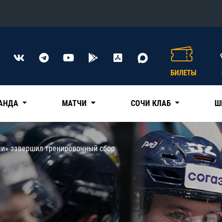
Конференция «Восток»
Дивизион Харламова
БИЛЕТЫ
Автомобилист
сляции
Ак Барс
АНДА
МАТЧИ
СОЧИ КЛАБ
Ш
Металлург Мг
Нефтехимик
 трансляции
чи» завершил тренировочный сбор
Трактор
магазин
Дивизион Чернышева
Авангард
ние КХЛ
Адмирал