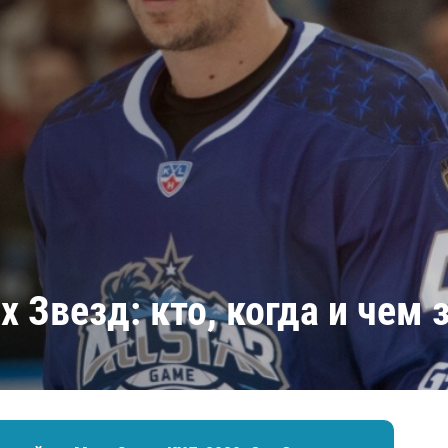
Амур
Барыс
Салават Юлаев
Сибирь
 Звезд: кто, когда и чем