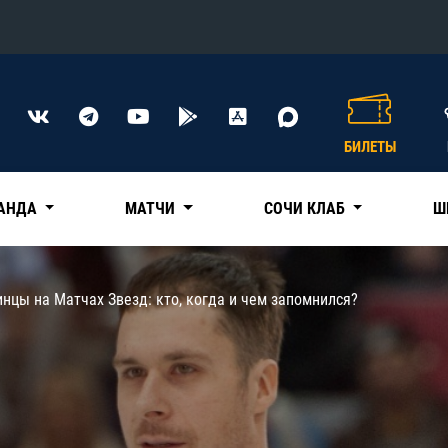
Конференция «Восток»
Дивизион Харламова
БИЛЕТЫ
Автомобилист
сляции
Ак Барс
АНДА
МАТЧИ
СОЧИ КЛАБ
Ш
Металлург Мг
Нефтехимик
 трансляции
нцы на Матчах Звезд: кто, когда и чем запомнился?
Трактор
магазин
Дивизион Чернышева
Авангард
ние КХЛ
Адмирал