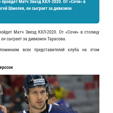
е пройдет Матч Звезд КХЛ-2020. От «Сочи» в
ргей Шмелев
, он сыграет за дивизион
ройдет Матч Звезд КХЛ-2020. От «Сочи» в столицу
, он сыграет за дивизион Тарасова.
споминаем всех представителей клуба на этом
терссон