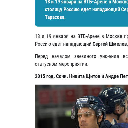
18 и 19 января на ВТБ-Арене в Москв
столицу Россию едет нападающий
Се
Тарасова.
18 и 19 января на ВТБ-Арене в Москве п
Россию едет нападающий
Сергей Шмелев
Перед началом звездного уик-энда в
статусном мероприятии.
2015 год. Сочи. Никита Щитов и Андре Пе