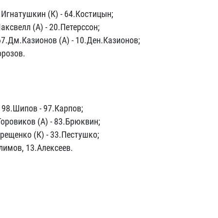
.Игнатушкин (К) - 64.Костицын;
аксвелл (А) - 20.Петерссон;
67.Дм.Казионов (А) - 10.Ден.Казионов;
орозов.
 98.Шипов - 97.Карпов;
Горовиков (А) - 83.Брюквин;
ерещенко (К) - 33.Пестушко;
алимов, 13.Алексеев.