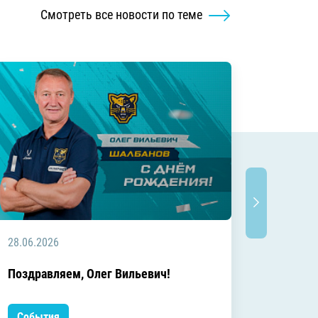
Смотреть все новости по теме
28.06.2026
20.06.2
C днём
Поздравляем, Олег Вильевич!
Леонид
События
Событ