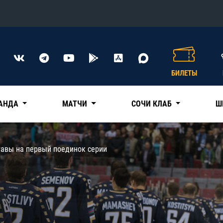
Конференция «Восток»
Дивизион Харламова
БИЛЕТЫ
Автомобилист
сляции
Ак Барс
АНДА
МАТЧИ
СОЧИ КЛАБ
Ш
Металлург Мг
Нефтехимик
 трансляции
тавы на первый поединок серии
Трактор
магазин
Дивизион Чернышева
Авангард
ние КХЛ
Адмирал