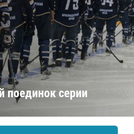
Амур
Барыс
Салават Юлаев
Сибирь
й поединок серии