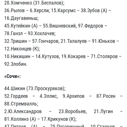
20.Хомченко (31.Беспалов);
36.Рылов – 6.Херсли, 15.Карсумс – 38.Зубов (А) –
16.Даугавиньш;
45.Кутейкин (А) – 55.Вишневский, 97.Федоров –
78.Ганзл – 93.Хохлачев;
32.Тришин – 57.Гончаров, 21.Талалуев – 91.Юньков –
12.Никонцев (К);
10.Никишин – 14.Кутузов, 19.Кокарев – 71.Столяров –
92.Злобин.
«Сочи»:
44.Шикин (73.Проскуряков);
52.Гордеев – 4.Эллис, 9.Архипов – 87.Росен –
88.Стремвалль;
2.Ю.Александров – 23.Воробьев, 21.Лугин –
81.Коллинз (А) – 17.Крикунов (К);
47.Петров (А) – 75.Погоришный, 10.Старков –