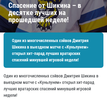
Спасение от Шикина – в
десятке лучших на
прошедшей неделе!​
Один из многочисленных сэйвов Дмитрия
Шикина в выездном матче с «Куньлунем»
открыл хит-парад лучших вратарских
спасений минувшей игровой недели!
Один из многочисленных сэйвов Дмитрия Шикина в
выездном матче с «Куньлунем» открыл хит-парад
лучших вратарских спасений минувшей игровой
недели!