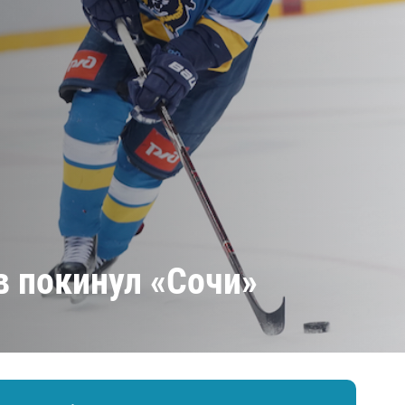
Амур
Барыс
Салават Юлаев
Сибирь
в покинул «Сочи»