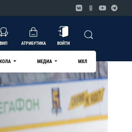
ВИП
АТРИБУТИКА
ВОЙТИ
КОЛА
МЕДИА
МХЛ