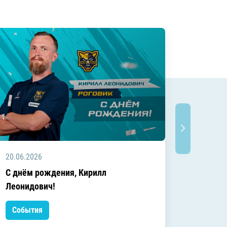
20.06.2026
20.06.2
C днём рождения, Кирилл
C днём
Леонидович!
События
Событ