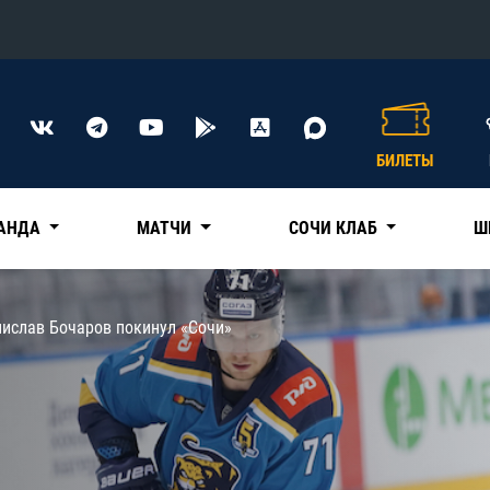
Конференция «Восток»
Дивизион Харламова
БИЛЕТЫ
Автомобилист
сляции
Ак Барс
АНДА
МАТЧИ
СОЧИ КЛАБ
Ш
Металлург Мг
Нефтехимик
 трансляции
нислав Бочаров покинул «Сочи»
Трактор
магазин
Дивизион Чернышева
Авангард
ние КХЛ
Адмирал