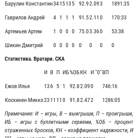
Барулин Константин
34
15
13
5
92.9
2.09
3
1891:35
Гаврилов Андрей
4
1
1
1
91.5
2.11
0
170:33
Артемьев Артем
1
0
0
0
75.0
3.36
0
53:38
Шикин Дмитрий
0
0
0
0
0
0
0
0
Статистика. Вратари. СКА
И
В
П
ИБ
%ОБ
КН
И "0"
ВП
Ежов Илья
13
6
5
1
92.8
2.09
0
746:16
Коскинен Микко
23
11
11
0
91.8
2.47
2
1286:05
Примечание: И – игры, В – выигрыши, П – проигрыши,
ИБ – игры с буллитными сериями, %ОБ – процент
отраженных бросков, КН – коэффициент надежности, И