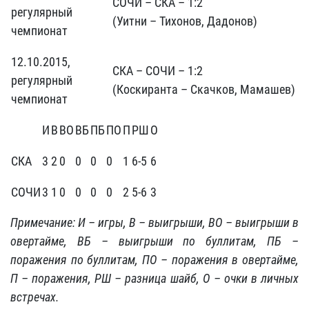
СОЧИ – СКА – 1:2
регулярный
(Уитни – Тихонов, Дадонов)
чемпионат
12.10.2015,
СКА – СОЧИ – 1:2
регулярный
(Коскиранта – Скачков, Мамашев)
чемпионат
И
В
ВО
ВБ
ПБ
ПО
П
РШ
О
СКА
3
2
0
0
0
0
1
6-5
6
СОЧИ
3
1
0
0
0
0
2
5-6
3
Примечание: И – игры, В – выигрыши, ВО – выигрыши в
овертайме, ВБ – выигрыши по буллитам, ПБ –
поражения по буллитам, ПО – поражения в овертайме,
П – поражения, РШ – разница шайб, О – очки в личных
встречах.