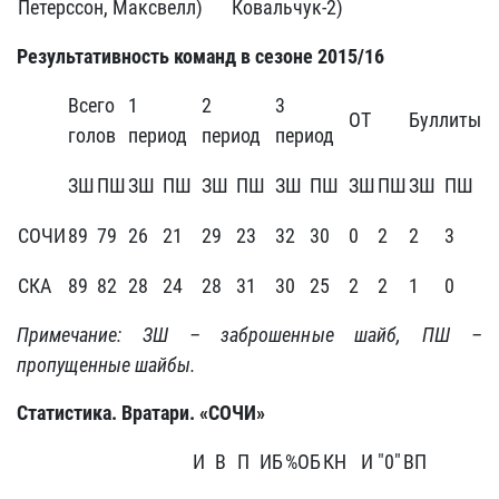
Петерссон, Максвелл)
Ковальчук-2)
Результативность команд в сезоне 2015/16
Всего
1
2
3
ОТ
Буллиты
голов
период
период
период
ЗШ
ПШ
ЗШ
ПШ
ЗШ
ПШ
ЗШ
ПШ
ЗШ
ПШ
ЗШ
ПШ
СОЧИ
89
79
26
21
29
23
32
30
0
2
2
3
СКА
89
82
28
24
28
31
30
25
2
2
1
0
Примечание: ЗШ – заброшенные шайб, ПШ –
пропущенные шайбы.
Статистика. Вратари. «СОЧИ»
И
В
П
ИБ
%ОБ
КН
И "0"
ВП