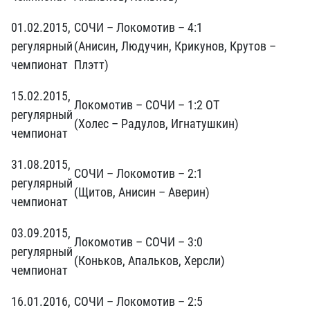
01.02.2015,
СОЧИ – Локомотив – 4:1
регулярный
(Анисин, Людучин, Крикунов, Крутов –
чемпионат
Плэтт)
15.02.2015,
Локомотив – СОЧИ – 1:2 ОТ
регулярный
(Холес – Радулов, Игнатушкин)
чемпионат
31.08.2015,
СОЧИ – Локомотив – 2:1
регулярный
(Щитов, Анисин – Аверин)
чемпионат
03.09.2015,
Локомотив – СОЧИ – 3:0
регулярный
(Коньков, Апальков, Херсли)
чемпионат
16.01.2016,
СОЧИ – Локомотив – 2:5