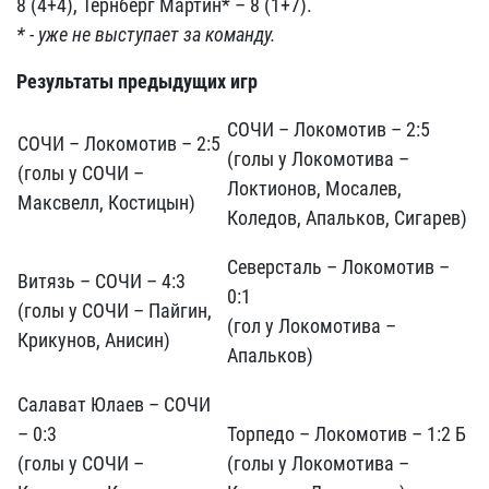
8 (4+4), Тернберг Мартин* – 8 (1+7).
* - уже не выступает за команду.
Результаты предыдущих игр
СОЧИ – Локомотив – 2:5
СОЧИ – Локомотив – 2:5
(голы у Локомотива –
(голы у СОЧИ –
Локтионов, Мосалев,
Максвелл, Костицын)
Коледов, Апальков, Сигарев)
Северсталь – Локомотив –
Витязь – СОЧИ – 4:3
0:1
(голы у СОЧИ – Пайгин,
(гол у Локомотива –
Крикунов, Анисин)
Апальков)
Салават Юлаев – СОЧИ
– 0:3
Торпедо – Локомотив – 1:2 Б
(голы у СОЧИ –
(голы у Локомотива –