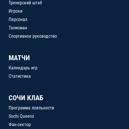
Тренерский штаб
Игроки
Персонал
Талисман
Спортивное руководство
МАТЧИ
Календарь игр
Статистика
СОЧИ КЛАБ
Программа лояльности
Sochi Queens
Фан-сектор