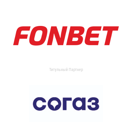
Титульный Партнер