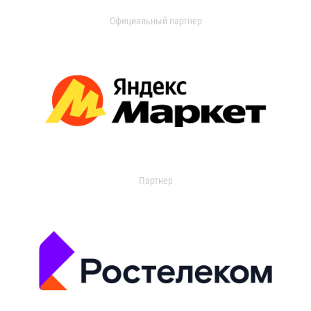
Официальный партнер
Партнер