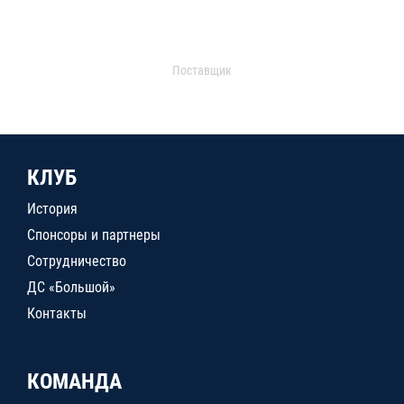
Поставщик
КЛУБ
История
Спонсоры и партнеры
Сотрудничество
ДС «Большой»
Контакты
КОМАНДА