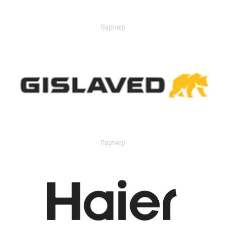
Партнер
Партнер