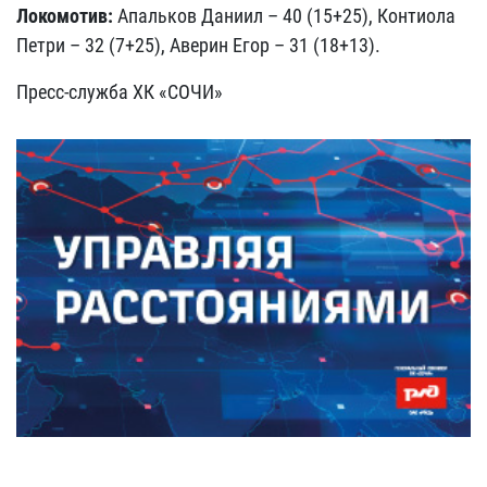
Локомотив:
Апальков Даниил – 40 (15+25), Контиола
Петри – 32 (7+25), Аверин Егор – 31 (18+13).
Пресс-служба ХК «СОЧИ»