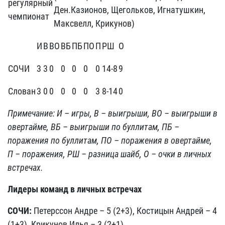
регулярный
Ден.Казионов, Щегольков, Игнатушкин,
чемпионат
Максвелл, Крикунов)
И
В
ВО
ВБ
ПБ
ПО
П
РШ
О
СОЧИ
3
3
0
0
0
0
0
14-8
9
Слован
3
0
0
0
0
0
3
8-14
0
Примечание: И – игры, В – выигрыши, ВО – выигрыши в
овертайме, ВБ – выигрыши по буллитам, ПБ –
поражения по буллитам, ПО – поражения в овертайме,
П – поражения, РШ – разница шайб, О – очки в личных
встречах.
Лидеры команд в личных встречах
СОЧИ:
Петерссон Андре – 5 (2+3), Костицын Андрей – 4
(1+3), Крикунов Илья – 3 (2+1).