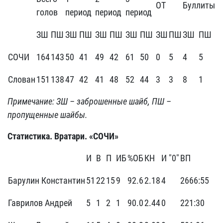
ОТ
Буллиты
голов
период
период
период
ЗШ
ПШ
ЗШ
ПШ
ЗШ
ПШ
ЗШ
ПШ
ЗШ
ПШ
ЗШ
ПШ
СОЧИ
164
143
50
41
49
42
61
50
0
5
4
5
Слован
151
138
47
42
41
48
52
44
3
3
8
1
Примечание: ЗШ – заброшенные шайб, ПШ –
пропущенные шайбы.
Статистика. Вратари. «СОЧИ»
И
В
П
ИБ
%ОБ
КН
И "0"
ВП
Барулин Константин
51
22
15
9
92.6
2.18
4
2666:55
Гаврилов Андрей
5
1
2
1
90.0
2.44
0
221:30