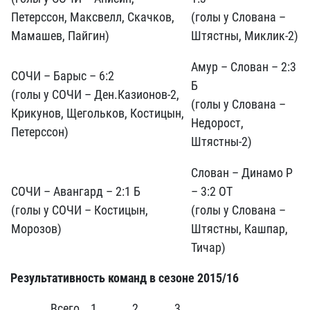
Петерссон, Максвелл, Скачков,
(голы у Слована –
Мамашев, Пайгин)
Штястны, Миклик-2)
Амур – Слован – 2:3
СОЧИ – Барыс – 6:2
Б
(голы у СОЧИ – Ден.Казионов-2,
(голы у Слована –
Крикунов, Щегольков, Костицын,
Недорост,
Петерссон)
Штястны-2)
Слован – Динамо Р
СОЧИ – Авангард – 2:1 Б
– 3:2 ОТ
(голы у СОЧИ – Костицын,
(голы у Слована –
Морозов)
Штястны, Кашпар,
Тичар)
Результативность команд в сезоне 2015/16
Всего
1
2
3