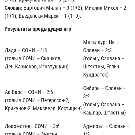
Слован:
Бартович Милан – 3 (1+2), Миклик Михел – 2
(1+1), Вьеденски Марек – 1 (1+0).
Результаты предыдущих игр
Металлург Нк –
Лада – СОЧИ – 1:3
Слован – 2:3
(голы у СОЧИ – Скачков,
(голы у Слована –
Ден.Казионов, Игнатушкин)
Штястны, Еглич,
Кундратек)
Сибирь – Слован –
Ак Барс – СОЧИ – 2:6
3:2
(голы у СОЧИ – Петерссон-2,
(голы у Слована –
Крикунов-2, Максвелл, Костицын)
Кашпар, Штястны)
Локомотив– СОЧИ – 3:6
Адмирал – Слован –
(голы у СОЧИ – Анисин,
1:3