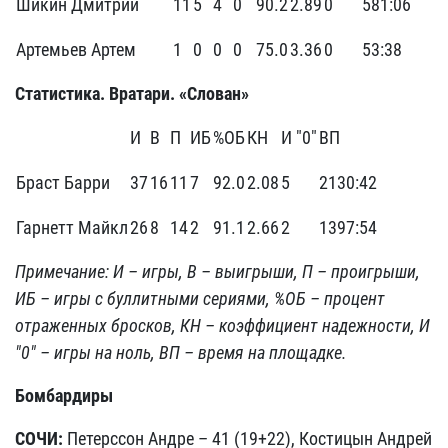
Шикин Дмитрий
11
5
4
0
90.2
2.89
0
581:06
Артемьев Артем
1
0
0
0
75.0
3.36
0
53:38
Статистика. Вратари. «Слован»
И
В
П
ИБ
%ОБ
КН
И "0"
ВП
Браст Барри
37
16
11
7
92.0
2.08
5
2130:42
Гарнетт Майкл
26
8
14
2
91.1
2.66
2
1397:54
Примечание: И – игры, В – выигрыши, П – проигрыши,
ИБ – игры с буллитными сериями, %ОБ – процент
отраженных бросков, КН – коэффициент надежности, И
"0" – игры на ноль, ВП – время на площадке.
Бомбардиры
СОЧИ:
Петерссон Андре – 41 (19+22), Костицын Андрей