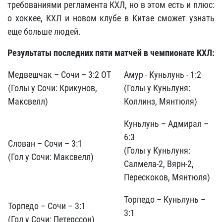
требованиями регламента КХЛ, но в этом есть и плюс:
о хоккее, КХЛ и новом клубе в Китае сможет узнать
еще больше людей.
Результаты последних пяти матчей в чемпионате КХЛ:
Медвешчак – Сочи – 3:2 ОТ
Амур - Куньлунь - 1:2
(Голы у Сочи: Крикунов,
(Голы у Куньлуня:
Максвелл)
Коллинз, Мянтюля)
Куньлунь – Адмирал –
6:3
Слован – Сочи – 3:1
(Голы у Куньлуня:
(Гол у Сочи: Максвелл)
Салмела-2, Вярн-2,
Перескоков, Мянтюля)
Торпедо – Куньлунь –
Торпедо – Сочи – 3:1
3:1
(Гол у Сочи: Петерссон)