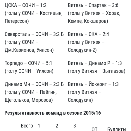
ЦСКА – СОЧИ – 1:2
Витязь – Спартак – 3:6
(голы у СОЧИ – Костицын,
(голы у Витязя – Хорак,
Петерссон)
Кемпе, Кокшаров)
Северсталь – СОЧИ – 3:2 Б
Витязь – СКА – 2:4
(голы у СОЧИ –
(голы у Витязя –
Дм.Казионов, Уилсон)
Солодухин-2)
Торпедо – СОЧИ – 5:1
Витязь – Динамо Р – 1:3
(гол у СОЧИ – Уилсон)
(гол у Витязя – Выглазов)
Динамо Мн – СОЧИ – 2:3 Б
Витязь – Йокерит – 1:3
(голы у СОЧИ – Пайгин,
(гол у Витязя –
Щегольков, Морозов)
Солодухин)
Результативность команд в сезоне 2015/16
Всего
1
2
3
ОТ
Буллиты