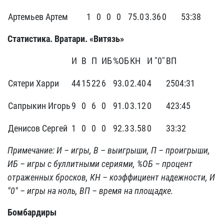
Артемьев Артем
1
0
0
0
75.0
3.36
0
53:38
Статистика. Вратари. «Витязь»
И
В
П
ИБ
%ОБ
КН
И "0"
ВП
Сятери Харри
44
15
22
6
93.0
2.40
4
2504:31
Сапрыкин Игорь
9
0
6
0
91.0
3.12
0
423:45
Денисов Сергей
1
0
0
0
92.3
3.58
0
33:32
Примечание: И – игры, В – выигрыши, П – проигрыши,
ИБ – игры с буллитными сериями, %ОБ – процент
отраженных бросков, КН – коэффициент надежности, И
"0" – игры на ноль, ВП – время на площадке.
Бомбардиры