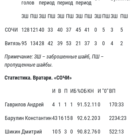
голов
период
период
период
ЗШ
ПШ
ЗШ
ПШ
ЗШ
ПШ
ЗШ
ПШ
ЗШ
ПШ
ЗШ
ПШ
СОЧИ
128
121
40
33
40
37
45
41
0
5
3
5
Витязь
95
134
28
42
39
53
21
37
3
0
4
2
Примечание: ЗШ – заброшенные шайб, ПШ –
пропущенные шайбы.
Статистика. Вратари. «СОЧИ»
И
В
П
ИБ
%ОБ
КН
И "0"
ВП
Гаврилов Андрей
4
1
1
1
91.5
2.11
0
170:33
Барулин Константин
43
16
15
8
92.6
2.20
3
2234:23
Шикин Дмитрий
10
5
3
0
90.8
2.76
0
522:13