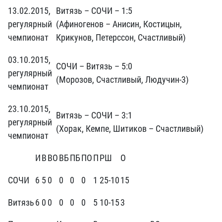
13.02.2015,
Витязь – СОЧИ – 1:5
регулярный
(Афиногенов – Анисин, Костицын,
чемпионат
Крикунов, Петерссон, Счастливый)
03.10.2015,
СОЧИ – Витязь – 5:0
регулярный
(Морозов, Счастливый, Людучин-3)
чемпионат
23.10.2015,
Витязь – СОЧИ – 3:1
регулярный
(Хорак, Кемпе, Шитиков – Счастливый)
чемпионат
И
В
ВО
ВБ
ПБ
ПО
П
РШ
О
СОЧИ
6
5
0
0
0
0
1
25-10
15
Витязь
6
0
0
0
0
0
5
10-15
3