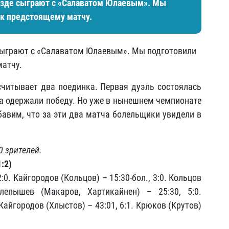
езде сыграют с «Салаватом Юлаевым». Мы
 к предстоящему матчу.
сыграют с «Салаватом Юлаевым». Мы подготовили
матчу.
читывает два поединка. Первая дуэль состоялась
ва одержали победу. Но уже в нынешнем чемпионате
бавим, что за эти два матча болельщики увидели в
0 зрителей.
1:2)
2:0. Кайгородов (Кольцов) – 15:30-бол., 3:0. Кольцов
Слепышев (Макаров, Хартикайнен) – 25:30, 5:0.
 Кайгородов (Хлыстов) – 43:01, 6:1. Крюков (Крутов)