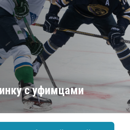
Амур
Барыс
Салават Юлаев
Сибирь
динку с уфимцами