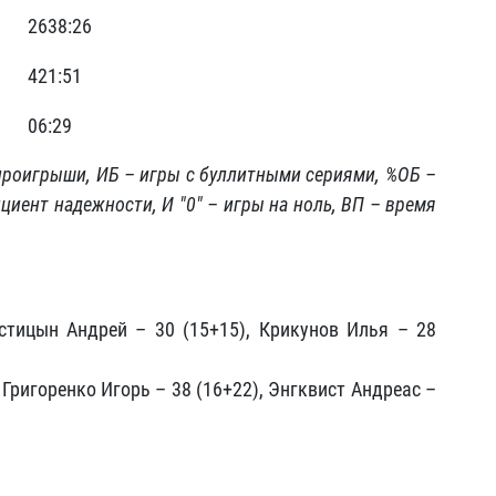
2638:26
421:51
06:29
 проигрыши, ИБ – игры с буллитными сериями, %ОБ –
иент надежности, И "0" – игры на ноль, ВП – время
стицын Андрей – 30 (15+15), Крикунов Илья – 28
 Григоренко Игорь – 38 (16+22), Энгквист Андреас –