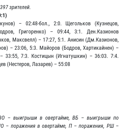
4397 зрителей.
0:1)
унов) – 02:48-бол., 2:0. Щегольков (Кузнецов,
одров, Григоренко) – 09:44, 3:1. Ден.Казионов
чков, Максвелл) – 17:27, 5:1. Анисин (Дм.Казионов,
ров) – 23:06, 5:3. Майоров (Бодров, Хартикайнен) –
– 33:55, 7:3. Костицын (Игнатушкин) – 36:03. 7:4.
цев (Нестеров, Лазарев) – 55:08
 ВО – выигрыши в овертайме, ВБ – выигрыши по
ПО – поражения в овертайме, П – поражения, РШ –