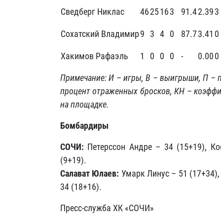
Сведберг Никлас
46
25
16
3
91.4
2.39
3
Сохатский Владимир
9
3
4
0
87.7
3.41
0
Хакимов Рафаэль
1
0
0
0
-
0.00
0
Примечание: И – игры, В – выигрыши, П –
процент отраженных бросков, КН – коэффиц
на площадке.
Бомбардиры
СОЧИ:
Петерссон Андре – 34 (15+19), Ко
(9+19).
Салават Юлаев:
Умарк Линус – 51 (17+34),
34 (18+16).
Пресс-служба ХК «СОЧИ»