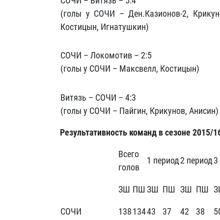
СОЧИ – Витязь – 5:4
(голы у СОЧИ – Ден.Казионов-2, Крикун
Костицын, Игнатушкин)
СОЧИ – Локомотив – 2:5
(голы у СОЧИ – Максвелл, Костицын)
Витязь – СОЧИ – 4:3
(голы у СОЧИ – Пайгин, Крикунов, Анисин)
Результативность команд в сезоне 2015/1
Всего
1 период
2 период
3
голов
ЗШ
ПШ
ЗШ
ПШ
ЗШ
ПШ
З
СОЧИ
138
134
43
37
42
38
5