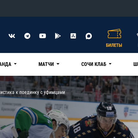
Конференция «Восток»
Дивизион Харламова
БИЛЕТЫ
Автомобилист
сляции
Ак Барс
АНДА
МАТЧИ
СОЧИ КЛАБ
Ш
Металлург Мг
Нефтехимик
 трансляции
тистика к поединку с уфимцами
Трактор
магазин
Дивизион Чернышева
Авангард
ние КХЛ
Адмирал