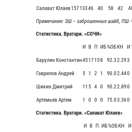
Салават Юлаев
157
133
46
40
58
42
4
Примечание: ЗШ – заброшенные шайб, ПШ 
Статистика. Вратари. «СОЧИ»
И
В
П
ИБ
%ОБ
КН
И 
Барулин Константин
45
17
15
8
92.3
2.29
3
Гаврилов Андрей
5
1
2
1
90.0
2.44
0
Шикин Дмитрий
11
5
4
0
90.2
2.89
0
Артемьев Артем
1
0
0
0
75.0
3.36
0
Статистика. Вратари. «Салават Юлаев»
И
В
П
ИБ
%ОБ
КН
И