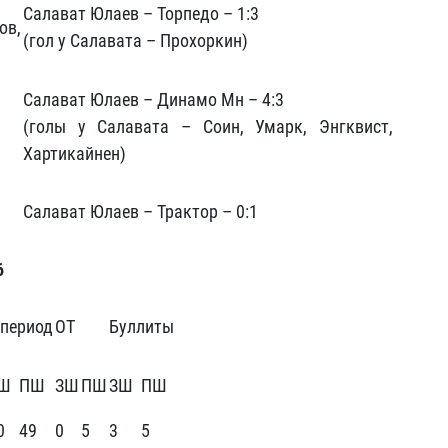
Салават Юлаев – Торпедо – 1:3
ов,
(гол у Салавата – Прохоркин)
Салават Юлаев – Динамо Мн – 4:3
(голы у Салавата – Соин, Умарк, Энгквист,
Хартикайнен)
Салават Юлаев – Трактор – 0:1
6
 период
ОТ
Буллиты
Ш
ПШ
ЗШ
ПШ
ЗШ
ПШ
0
49
0
5
3
5