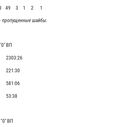
8
49
3
1
2
1
– пропущенные шайбы.
"0"
ВП
2303:26
221:30
581:06
53:38
 "0"
ВП