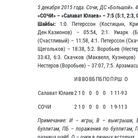
5 декабря 2015 года. Сочи, ДС «Большой». 
«СОЧИ» – «Салават Юлаев» – 7:5 (5:1, 2:3, 
Шайбы:
1:0. Петерссон (Костицын, Крик
Ден.Казионов) – 05:54, 2:1. Умарк (Б
(Счастливый) – 11:58, 4:1. Петерссон (Ска
Щегольков) – 18:38, 5:2. Воробьев (Несте
33:43, 6:3. Скачков (Маквелл, Кузнецов) 
Нестеров (Воробьев) – 37:07, 7:5. Арзамас
И
В
ВО
ВБ
ПБ
ПО
П
РШ
О
Салават Юлаев
2
1
0
0
0
0
1
11-9
3
СОЧИ
2
1
0
0
0
0
1
9-11
3
Примечание: И – игры, В – выигрыши,
буллитам, ПБ – поражения по буллитам, 
разница шайб, О – очки в личных встречах.