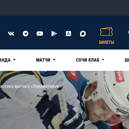
Конференция «Восток»
Дивизион Харламова
БИЛЕТЫ
Автомобилист
сляции
Ак Барс
АНДА
МАТЧИ
СОЧИ КЛАБ
Ш
Металлург Мг
Нефтехимик
 трансляции
тистика матча с «Локомотивом»
Трактор
магазин
Дивизион Чернышева
Авангард
ние КХЛ
Адмирал