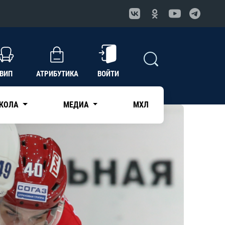
ВИП
АТРИБУТИКА
ВОЙТИ
КОЛА
МЕДИА
МХЛ