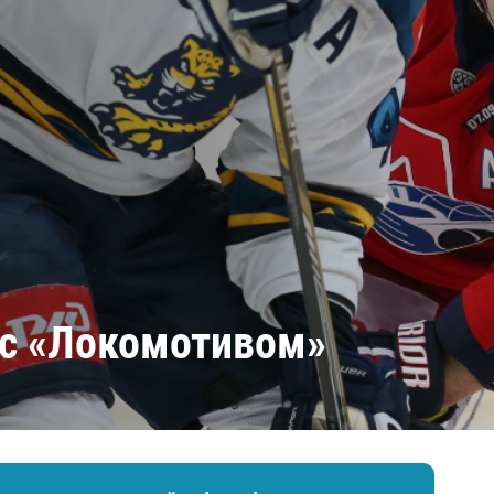
Амур
Барыс
Салават Юлаев
Сибирь
 с «Локомотивом»