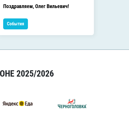
C днём
Поздравляем, Олег Вильевич!
Леонид
События
Событ
ОНЕ 2025/2026