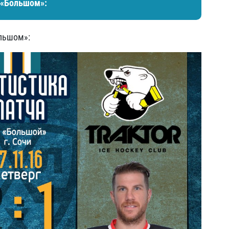
 «Большом»:
льшом»: