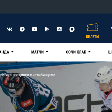
Конференция «Восток»
Дивизион Харламова
БИЛЕТЫ
Автомобилист
сляции
Ак Барс
АНДА
МАТЧИ
СОЧИ КЛАБ
Ш
Металлург Мг
Нефтехимик
 трансляции
тистика поединка с челябинцами
Трактор
магазин
Дивизион Чернышева
Авангард
ние КХЛ
Адмирал