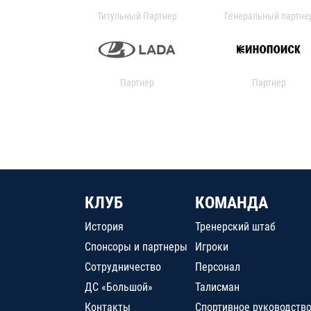
Титульный Партнер
Генеральный партне
Партнер
Партнер
КЛУБ
КОМАНДА
История
Тренерский штаб
Спонсоры и партнеры
Игроки
Сотрудничество
Персонал
ДС «Большой»
Талисман
Контакты
Спортивное руководств