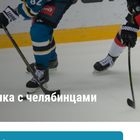
Амур
Барыс
Салават Юлаев
Сибирь
нка с челябинцами