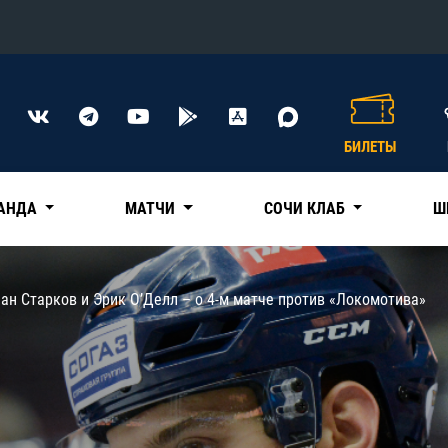
Конференция «Восток»
Дивизион Харламова
БИЛЕТЫ
Автомобилист
сляции
Ак Барс
АНДА
МАТЧИ
СОЧИ КЛАБ
Ш
Металлург Мг
Нефтехимик
 трансляции
пан Старков и Эрик О’Делл – о 4-м матче против «Локомотива»
Трактор
магазин
Дивизион Чернышева
Авангард
ние КХЛ
Адмирал