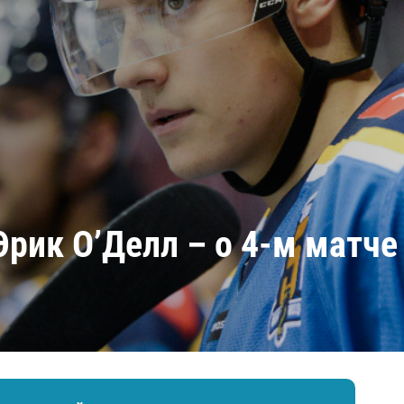
Амур
Барыс
Салават Юлаев
Сибирь
 Эрик О’Делл – о 4-м матче