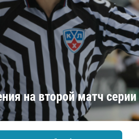
Амур
Барыс
Салават Юлаев
Сибирь
ния на второй матч серии