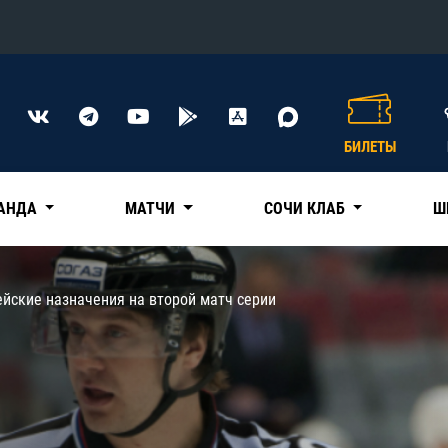
Конференция «Восток»
Дивизион Харламова
БИЛЕТЫ
Автомобилист
сляции
Ак Барс
АНДА
МАТЧИ
СОЧИ КЛАБ
Ш
Металлург Мг
Нефтехимик
 трансляции
йские назначения на второй матч серии
Трактор
магазин
Дивизион Чернышева
Авангард
ние КХЛ
Адмирал