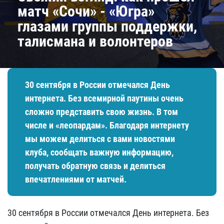
матч «Сочи» - «Югра»
глазами группы поддержки,
талисмана и волонтеров
​30 сентября в России отмечался День
интернета. Без всемирной паутины очень
сложно представить свою жизнь. В том
числе и «леопардам». Благодаря интернету
мы можем делиться с вами новостями
клуба, сообщать важную информацию,
получать обратную связь и делиться
впечатлениями от матчей.
​30 сентября в России отмечался День интернета. Без