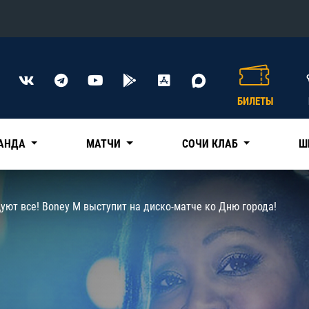
Конференция «Восток»
Дивизион Харламова
БИЛЕТЫ
Автомобилист
сляции
Ак Барс
АНДА
МАТЧИ
СОЧИ КЛАБ
Ш
Металлург Мг
Нефтехимик
 трансляции
уют все! Boney M выступит на диско-матче ко Дню города!
Трактор
магазин
Дивизион Чернышева
Авангард
ние КХЛ
Адмирал