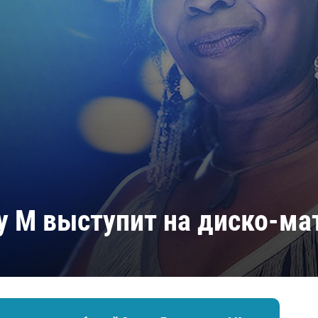
Амур
Барыс
Салават Юлаев
Сибирь
y M выступит на диско-ма