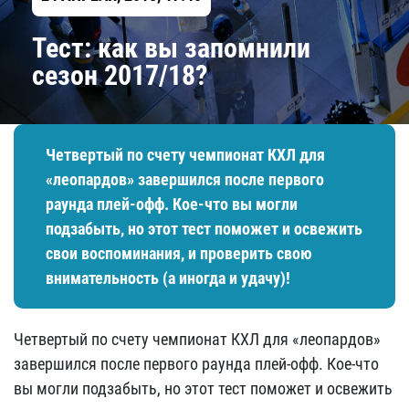
Тест: как вы запомнили
сезон 2017/18?
Четвертый по счету чемпионат КХЛ для
«леопардов» завершился после первого
раунда плей-офф. Кое-что вы могли
подзабыть, но этот тест поможет и освежить
свои воспоминания, и проверить свою
внимательность (а иногда и удачу)!
Четвертый по счету чемпионат КХЛ для «леопардов»
завершился после первого раунда плей-офф. Кое-что
вы могли подзабыть, но этот тест поможет и освежить