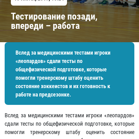
Тестирование позади,
впереди – работа
Вслед за медицинскими тестами игроки
«леопардов» сдали тесты по
общефизической подготовке, которые
помогли тренерскому штабу оценить
состояние хоккеистов и их готовность к
работе на предсезонке.
Вслед за медицинскими тестами игроки «леопардов»
сдали тесты по общефизической подготовке, которые
помогли тренерскому штабу оценить состояние