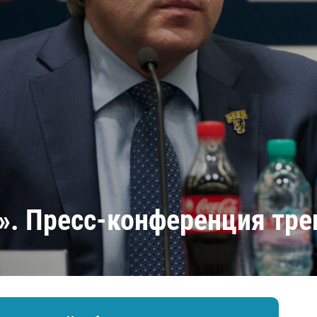
Амур
Барыс
Салават Юлаев
Сибирь
и». Пресс-конференция тре