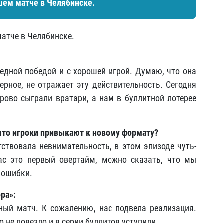
шем матче в Челябинске.
атче в Челябинске.
редной победой и с хорошей игрой. Думаю, что она
верное, не отражает эту действительность. Сегодня
орово сыграли вратари, а нам в буллитной лотерее
, что игроки привыкают к новому формату?
тствовала невнимательность, в этом эпизоде чуть-
ас это первый овертайм, можно сказать, что мы
 ошибки.
ора»
:
сный матч. К сожалению, нас подвела реализация.
 не повезло и в серии буллитов уступили.