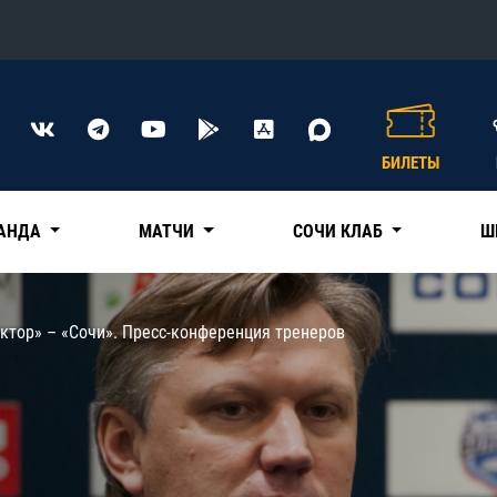
Конференция «Восток»
Дивизион Харламова
БИЛЕТЫ
Автомобилист
сляции
Ак Барс
АНДА
МАТЧИ
СОЧИ КЛАБ
Ш
Металлург Мг
Нефтехимик
 трансляции
ктор» – «Сочи». Пресс-конференция тренеров
Трактор
магазин
Дивизион Чернышева
Авангард
ние КХЛ
Адмирал