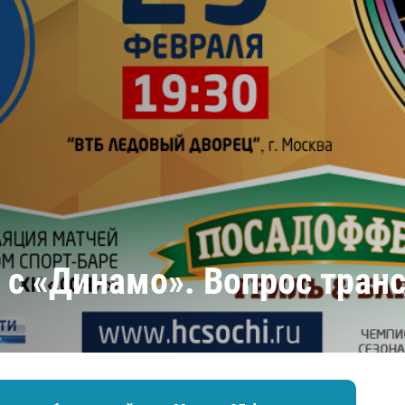
Амур
Барыс
Салават Юлаев
Сибирь
 с «Динамо». Вопрос тран