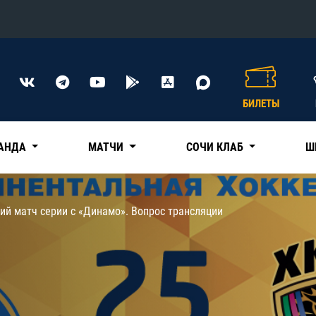
Конференция «Восток»
Дивизион Харламова
БИЛЕТЫ
Автомобилист
сляции
Ак Барс
АНДА
МАТЧИ
СОЧИ КЛАБ
Ш
Металлург Мг
Нефтехимик
 трансляции
ий матч серии с «Динамо». Вопрос трансляции
Трактор
магазин
Дивизион Чернышева
Авангард
ние КХЛ
Адмирал