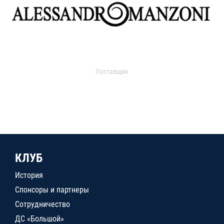
Поставщик
КЛУБ
История
Спонсоры и партнеры
Сотрудничество
ДС «Большой»