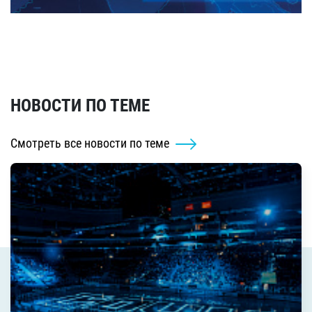
НОВОСТИ ПО ТЕМЕ
Смотреть все новости по теме