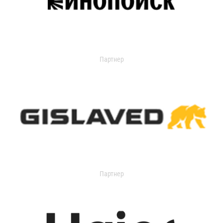
Партнер
Партнер