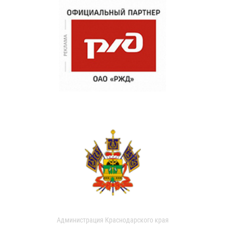
Администрация Краснодарского края