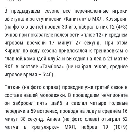
В предыдущем сезоне все перечисленные игроки
выступали за ступинский «Капитан» в МХЛ. Козыркин
(на фото в центе) провел 30 игр, набрал в них 12 (4+8)
очков при показателе полезности «плюс 12» и среднем
игровом времени 17 минут 27 секунд. При этом
Кирилл по ходу сезона привлекался к тренировкам с
главной командой клуба и выходил на лед в 21 матче
ВХЛ в составе «Тамбова» (не набрал очков, среднее
игровое время – 6:40).
Пяткин (на фото справа) проводил уже третий сезон в
составе нашей молодежки. В прошедшем чемпионате
он забросил пять шайб и сделал четыре голевые
передачи в 59 встречах, проводя на льду в среднем 16
минут 38 секунд. Алиев (на фото слева) отыграл 52
матча в «регулярке» МХЛ, набрав 19 (10+9)