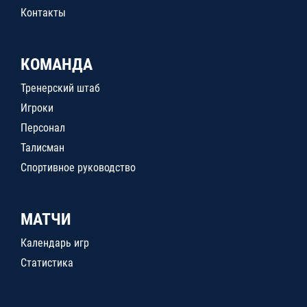
Контакты
КОМАНДА
Тренерский штаб
Игроки
Персонал
Талисман
Спортивное руководство
МАТЧИ
Календарь игр
Статистика