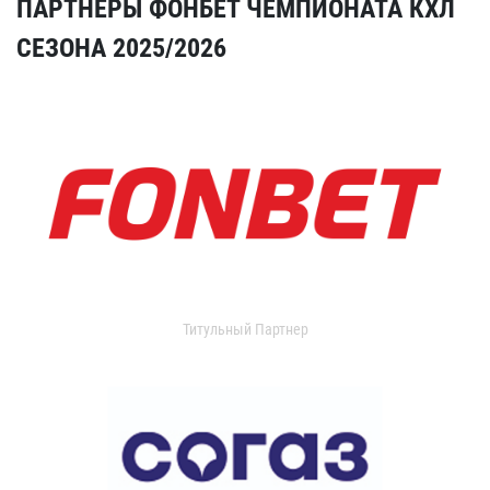
ПАРТНЕРЫ ФОНБЕТ ЧЕМПИОНАТА КХЛ
СЕЗОНА 2025/2026
Титульный Партнер