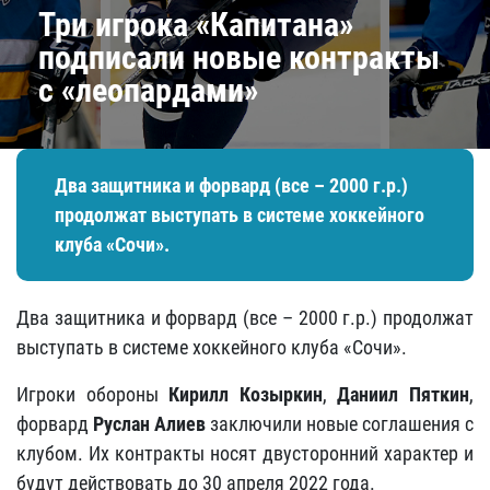
Три игрока «Капитана»
подписали новые контракты
с «леопардами»
Два защитника и форвард (все – 2000 г.р.)
продолжат выступать в системе хоккейного
клуба «Сочи».
Два защитника и форвард (все – 2000 г.р.) продолжат
выступать в системе хоккейного клуба «Сочи».
Игроки обороны
Кирилл Козыркин
,
Даниил Пяткин
,
форвард
Руслан Алиев
заключили новые соглашения с
клубом. Их контракты носят двусторонний характер и
будут действовать до 30 апреля 2022 года.