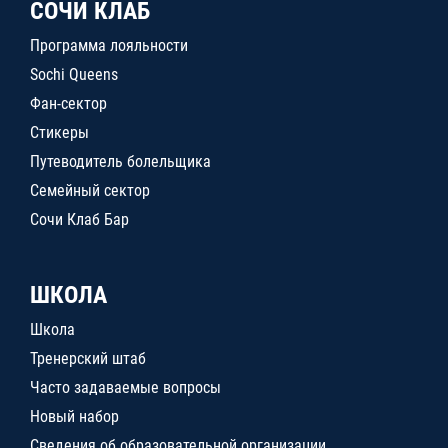
СОЧИ КЛАБ
Программа лояльности
Sochi Queens
Фан-сектор
Стикеры
Путеводитель болельщика
Семейный сектор
Сочи Клаб Бар
ШКОЛА
Школа
Тренерский штаб
Часто задаваемые вопросы
Новый набор
Сведения об образовательной организации