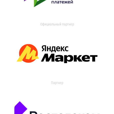
Официальный партнер
Партнер