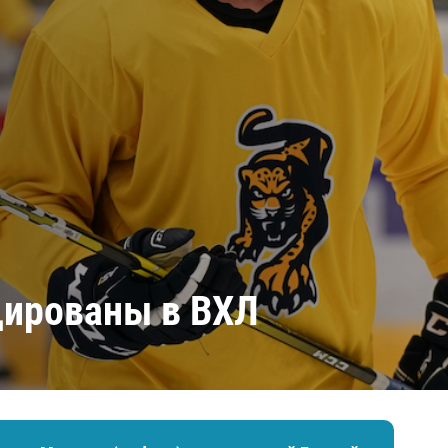
Амур
Барыс
Салават Юлаев
Сибирь
дированы в ВХЛ