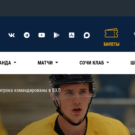
Конференция «Восток»
Дивизион Харламова
БИЛЕТЫ
Автомобилист
сляции
Ак Барс
АНДА
МАТЧИ
СОЧИ КЛАБ
Ш
Металлург Мг
Нефтехимик
 трансляции
 игрока командированы в ВХЛ
Трактор
магазин
Дивизион Чернышева
Авангард
ние КХЛ
Адмирал