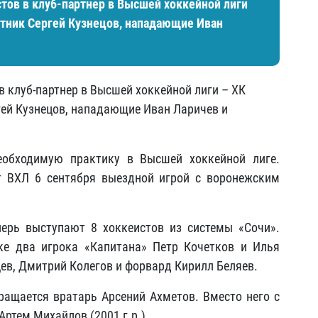
тов в клуб-партнер в Высшей хоккейной лиги
итник Сергей Кузнецов, нападающие Иван
в клуб-партнер в Высшей хоккейной лиги – ХК
гей Кузнецов, нападающие Иван Ларичев и
еобходимую практику в Высшей хоккейной лиге.
т ВХЛ 6 сентября выездной игрой с воронежским
перь выступают 8 хоккеистов из системы «Сочи».
ке два игрока «Капитана» Петр Кочетков и Илья
ев, Дмитрий Колегов и форвард Кирилл Беляев.
ащается вратарь Арсений Ахметов. Вместо него с
ртем Михайлов (2001 г.р.).