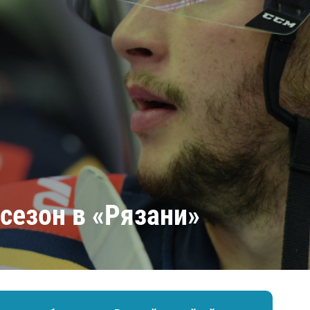
Амур
Барыс
Салават Юлаев
Сибирь
 сезон в «Рязани»