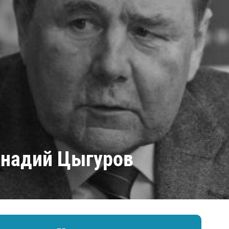
Амур
Барыс
Салават Юлаев
Сибирь
ннадий Цыгуров