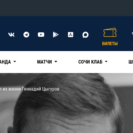
Конференция «Восток»
Дивизион Харламова
БИЛЕТЫ
Автомобилист
сляции
Ак Барс
АНДА
МАТЧИ
СОЧИ КЛАБ
Ш
Металлург Мг
Нефтехимик
 трансляции
л из жизни Геннадий Цыгуров
Трактор
магазин
Дивизион Чернышева
Авангард
ние КХЛ
Адмирал