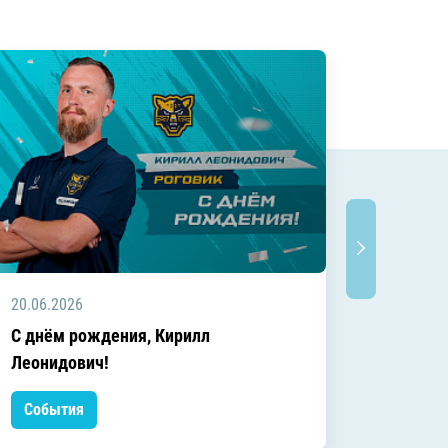
20.06.2026
20.06.2
C днём рождения, Кирилл
C днём
Леонидович!
События
Событ