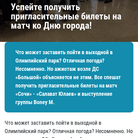
Успейте получить
пригласительные билеты на
матч ко Дню города!
Что может заставить пойти в выходной в
Олимпийский парк? Отличная погода?
Несомненно. Но ажиотаж возле ДС
«Большой» объясняется не этим. Все спешат
получить пригласительные билеты на матч
«Сочи» - «Салават Юлаев» и выступление
группы Boney M.
Что может заставить пойти в выходной в
Олимпийский парк? Отличная погода? Несомненно. Но