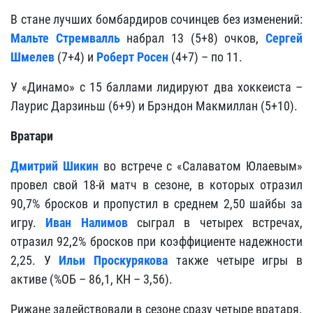
В стане лучших бомбардиров сочинцев без изменений:
Мальте Стремвалль
набрал 13 (5+8) очков,
Сергей
Шмелев
(7+4) и
Роберт Росен
(4+7) – по 11.
У «Динамо» с 15 баллами лидируют два хоккеиста –
Лаурис Дарзиньш (6+9) и Брэндон Макмиллан (5+10).
Вратари
Дмитрий Шикин
во встрече с «Салаватом Юлаевым»
провел свой 18-й матч в сезоне, в которых отразил
90,7% бросков и пропустил в среднем 2,50 шайбы за
игру.
Иван Налимов
сыграл в четырех встречах,
отразил 92,2% бросков при коэффициенте надежности
2,25. У
Ильи Проскурякова
также четыре игры в
активе (%ОБ – 86,1, КН – 3,56).
Рижане задействовали в сезоне сразу четыре вратаря.