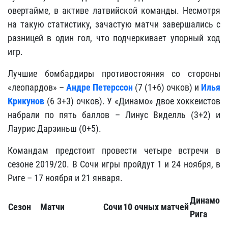
овертайме, в активе латвийской команды. Несмотря
на такую статистику, зачастую матчи завершались с
разницей в один гол, что подчеркивает упорный ход
игр.
Лучшие бомбардиры противостояния со стороны
«леопардов» –
Андре Петерссон
(7 (1+6) очков) и
Илья
Крикунов
(6 3+3) очков). У «Динамо» двое хоккеистов
набрали по пять баллов – Линус Виделль (3+2) и
Лаурис Дарзиньш (0+5).
Командам предстоит провести четыре встречи в
сезоне 2019/20. В Сочи игры пройдут 1 и 24 ноября, в
Риге – 17 ноября и 21 января.
Динамо
Сезон
Матчи
Сочи
10 очных матчей
Рига