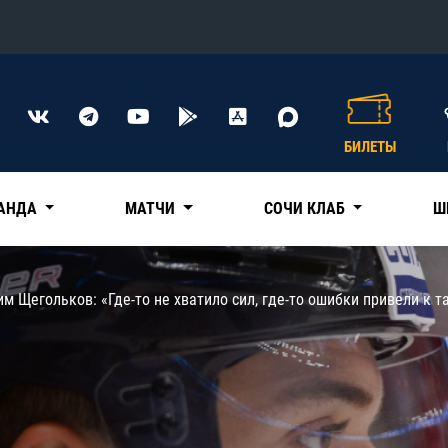
Конференция «Восток»
Дивизион Харламова
БИЛЕТЫ
Автомобилист
сляции
Ак Барс
АНДА
МАТЧИ
СОЧИ КЛАБ
Ш
Металлург Мг
Нефтехимик
 трансляции
м Щегольков: «Где-то не хватило сил, где-то ошибки привели к т
Трактор
магазин
Дивизион Чернышева
Авангард
ние КХЛ
Адмирал