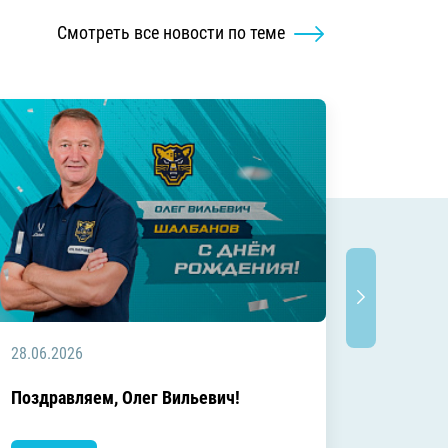
Смотреть все новости по теме
28.06.2026
20.06.2
C днём
Поздравляем, Олег Вильевич!
Леонид