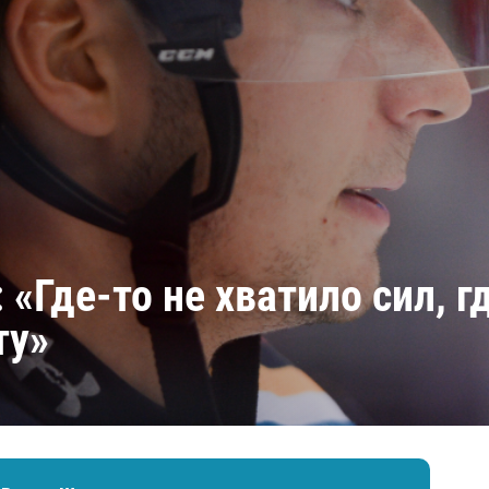
Амур
Барыс
Салават Юлаев
Сибирь
«Где-то не хватило сил, г
ту»