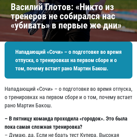
​Василий Глотов: «Никто из
тренеров не собирался нас
«убивать» в первые же дни»
Нападающий «Сочи» – о подготовке во время
отпуска, о тренировках на первом сборе и о
том, почему встает рано Мартин Бакош.
Нападающий «Сочи» – о подготовке во время отпуска,
о тренировках на первом сборе и о том, почему встает
рано Мартин Бакош.
– В пятницу команда проходила «городок». Это была
пока самая сложная тренировка?
– Думаю, да. Если не брать тест Купера. Высокая