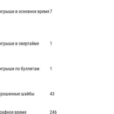
игрыши в основное время
7
игрыши в овертайме
1
игрыши по буллитам
1
брошенные шайбы
43
рафное время
246