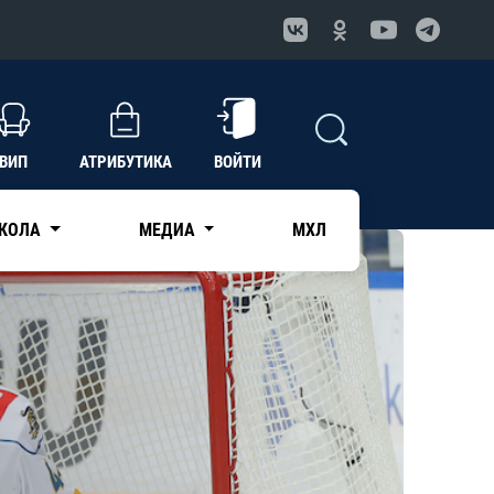
ВИП
АТРИБУТИКА
ВОЙТИ
КОЛА
МЕДИА
МХЛ