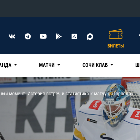
Конференция «Восток»
Дивизион Харламова
БИЛЕТЫ
Автомобилист
сляции
Ак Барс
АНДА
МАТЧИ
СОЧИ КЛАБ
Ш
Металлург Мг
Нефтехимик
 трансляции
ый момент. История встреч и статистика к матчу с «Торпедо»
Трактор
магазин
Дивизион Чернышева
Авангард
ние КХЛ
Адмирал