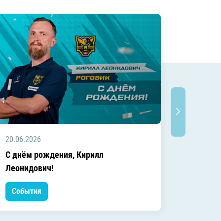
20.06.2026
20.06.2
C днём рождения, Кирилл
C днём
Леонидович!
События
Событ