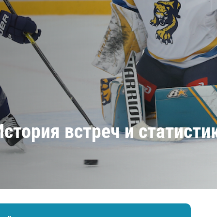
Амур
Барыс
Салават Юлаев
Сибирь
тория встреч и статистик