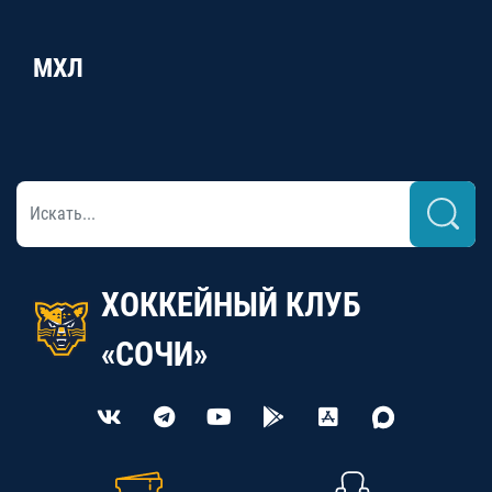
МХЛ
ХОККЕЙНЫЙ КЛУБ
«СОЧИ»