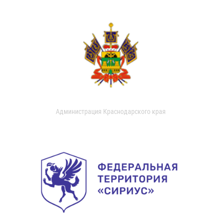
Администрация Краснодарского края