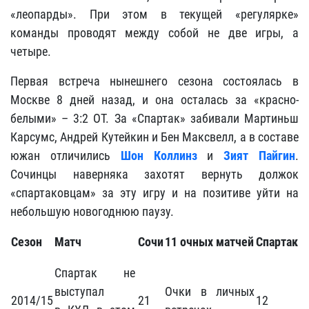
«леопарды». При этом в текущей «регулярке»
команды проводят между собой не две игры, а
четыре.
Первая встреча нынешнего сезона состоялась в
Москве 8 дней назад, и она осталась за «красно-
белыми» – 3:2 ОТ. За «Спартак» забивали Мартиньш
Карсумс, Андрей Кутейкин и Бен Максвелл, а в составе
южан отличились
Шон Коллинз
и
Зият Пайгин
.
Сочинцы наверняка захотят вернуть должок
«спартаковцам» за эту игру и на позитиве уйти на
небольшую новогоднюю паузу.
Сезон
Матч
Сочи
11 очных матчей
Спартак
Спартак не
выступал
Очки в личных
2014/15
21
12