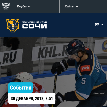
Клубы
Сайты
РУ
События
30 ДЕКАБРЯ, 2018, 8:51