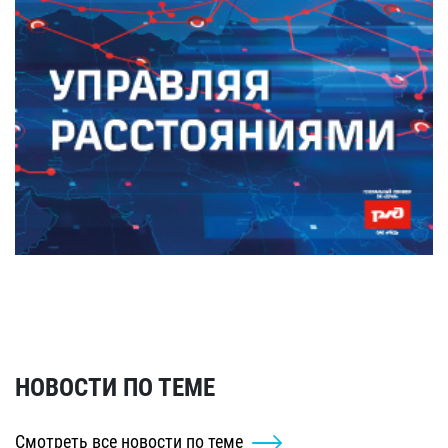
НОВОСТИ ПО ТЕМЕ
Смотреть все новости по теме