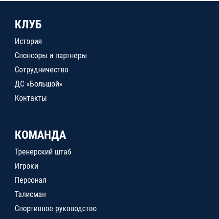
КЛУБ
История
Спонсоры и партнеры
Сотрудничество
ДС «Большой»
Контакты
КОМАНДА
Тренерский штаб
Игроки
Персонал
Талисман
Спортивное руководство