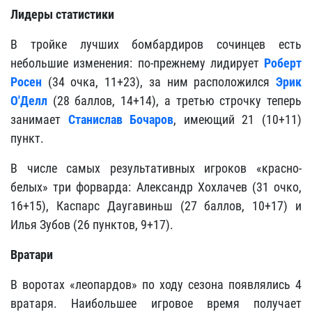
Лидеры статистики
В тройке лучших бомбардиров сочинцев есть
небольшие изменения: по-прежнему лидирует
Роберт
Росен
(34 очка, 11+23), за ним расположился
Эрик
О'Делл
(28 баллов, 14+14), а третью строчку теперь
занимает
Станислав Бочаров
, имеющий 21 (10+11)
пункт.
В числе самых результативных игроков «красно-
белых» три форварда: Александр Хохлачев (31 очко,
16+15), Каспарс Даугавиньш (27 баллов, 10+17) и
Илья Зубов (26 пунктов, 9+17).
Вратари
В воротах «леопардов» по ходу сезона появлялись 4
вратаря. Наибольшее игровое время получает