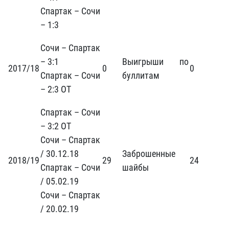
Спартак – Сочи
– 1:3
Сочи – Спартак
– 3:1
Выигрыши по
2017/18
0
0
Спартак – Сочи
буллитам
– 2:3 ОТ
Спартак – Сочи
– 3:2 ОТ
Сочи – Спартак
/ 30.12.18
Заброшенные
2018/19
29
24
Спартак – Сочи
шайбы
/ 05.02.19
Сочи – Спартак
/ 20.02.19