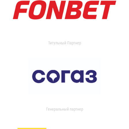
Титульный Партнер
Генеральный партнер