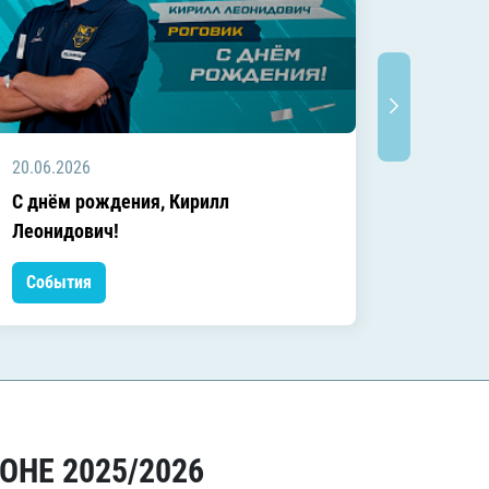
20.06.2026
20.06.2
C днём рождения, Кирилл
C днём
Леонидович!
События
Событ
ОНЕ 2025/2026