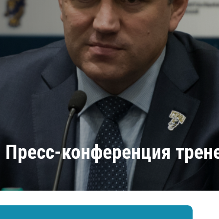
Амур
Барыс
Салават Юлаев
Сибирь
. Пресс-конференция трен