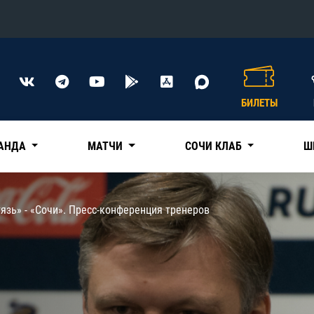
Конференция «Восток»
Дивизион Харламова
БИЛЕТЫ
Автомобилист
сляции
Ак Барс
АНДА
МАТЧИ
СОЧИ КЛАБ
Ш
Металлург Мг
Нефтехимик
 трансляции
язь» - «Сочи». Пресс-конференция тренеров
Трактор
магазин
Дивизион Чернышева
Авангард
ние КХЛ
Адмирал