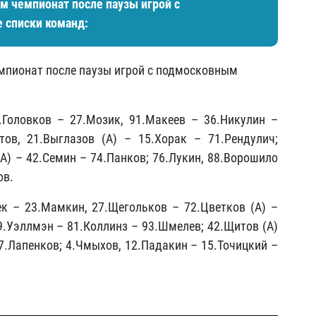
м чемпионат после паузы игрой с
 списки команд:
мпионат после паузы игрой с подмосковным
.Головков – 27.Мозик, 91.Макеев – 36.Никулин –
тов, 21.Выглазов (А) – 15.Хорак – 71.Рендулич;
(А) – 42.Семин – 74.Панков; 76.Лукин, 88.Ворошило
ов.
ек – 23.Мамкин, 27.Щегольков – 72.Цветков (А) –
 9.Уэллмэн – 81.Коллинз – 93.Шмелев; 42.Щитов (А)
37.Лапенков; 4.Чмыхов, 12.Падакин – 15.Точицкий –