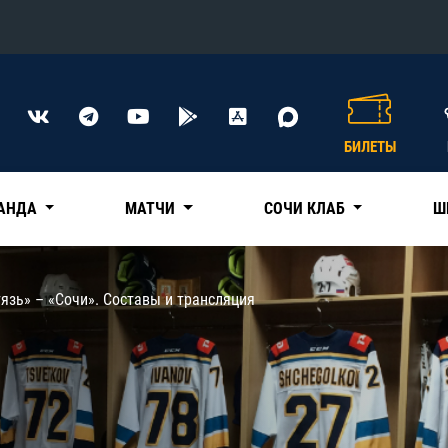
Конференция «Восток»
Дивизион Харламова
БИЛЕТЫ
Автомобилист
сляции
Ак Барс
АНДА
МАТЧИ
СОЧИ КЛАБ
Ш
Металлург Мг
Нефтехимик
 трансляции
язь» – «Сочи». Составы и трансляция
Трактор
магазин
Дивизион Чернышева
Авангард
ние КХЛ
Адмирал