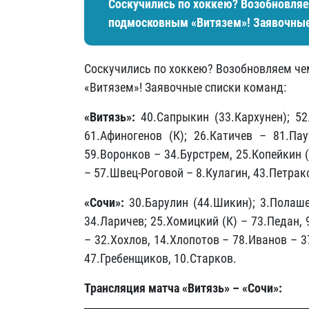
Соскучились по хоккею? Возобновляе
подмосковным «Витязем»! Заявочные
Соскучились по хоккею? Возобновляем че
«Витязем»! Заявочные списки команд:
«Витязь»:
40.Сапрыкин (33.Кархунен); 52
61.Афиногенов (К); 26.Катичев – 81.Пау
59.Воронков – 34.Бурстрем, 25.Копейкин 
– 57.Швец-Роговой – 8.Кулагин, 43.Петрак
«Сочи»:
30.Барулин (44.Шикин); 3.Полаш
34.Ларичев; 25.Хомицкий (К) – 73.Педан,
– 32.Хохлов, 14.Хлопотов – 78.Иванов – 
47.Гребенщиков, 10.Старков.
Трансляция матча «Витязь» – «Сочи»: