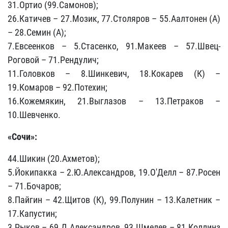
31.Ортио (99.Самонов);
26.Катичев – 27.Мозик, 77.Столяров – 55.Аалтонен (А)
– 28.Семин (А);
7.Евсеенков – 5.Стасенко, 91.Макеев – 57.Швец-
Роговой – 71.Рендулич;
11.Головков – 8.Шинкевич, 18.Кокарев (К) –
19.Комаров – 92.Потехин;
16.Кожемякин, 21.Выглазов – 13.Петраков –
10.Шевченко.
«Сочи»:
44.Шикин (20.Ахметов);
5.Йокипакка – 2.Ю.Александров, 19.О'Делл – 87.Росен
– 71.Бочаров;
8.Пайгин – 42.Щитов (К), 99.Полунин – 13.Калетник –
17.Капустин;
3.Рыков – 69.Д.Александров, 93.Шмелев – 81.Коллинз