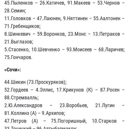
45.Пыленков – 26.Катичев, 91.Макеев – 53.Чернов –
28.Семин;
11.Головков – 47.Лаюнен, 9.Няттинен – 55.Аалтонен –
71.Гребенщиков;
8.Шинкевич – 59.Воронков, 23.Монс – 13.Петраков –
21.Выглазов;
5.Стасенко, 10.Шевченко – 93.Моисеев – 68.Ларичев;
75.Гончаров.
«Сочи»:
44.Шикин (73.Проскуряков);
52.Гордеев – 4.Эллис, 17.Крикунов (К) – 87.Росен –
88.Стремвалль;
2.Ю.Александров – 23.Воробьев, 21.Лугин –
81.Коллинз (А) – 9.Архипов;
47.Петров (А) – 75.Погоришный, 10.Старков –
33.Точицкий – 96.Алтыбармакян;