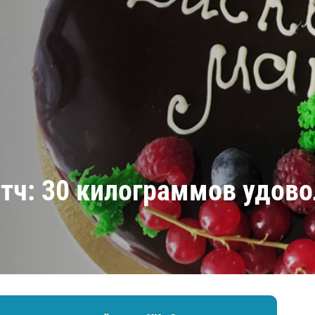
Амур
Барыс
Салават Юлаев
Сибирь
тч: 30 килограммов удово