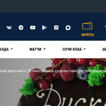
Конференция «Восток»
Дивизион Харламова
БИЛЕТЫ
Автомобилист
сляции
Ак Барс
АНДА
МАТЧИ
СОЧИ КЛАБ
Ш
Металлург Мг
Нефтехимик
 трансляции
сный диско-матч: 30 килограммов удовольствия для болельщиков
Трактор
магазин
Дивизион Чернышева
Авангард
ние КХЛ
Адмирал