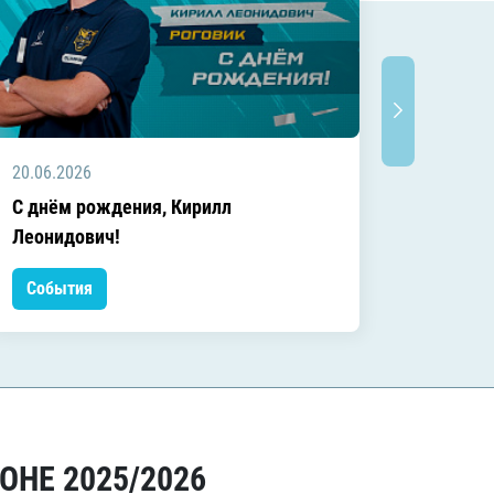
20.06.2026
20.06.2
C днём рождения, Кирилл
C днём
Леонидович!
События
Событ
ОНЕ 2025/2026