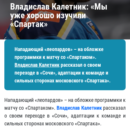
Владислав Калетник: «Мы
уже хорошо изучили
«Спартак»
Нападающий «леопардов» – на обложке
программки к матчу со «Спартаком».
Владислав Калетник
рассказал о своем
переходе в «Сочи», адаптации к команде и
сильных сторонах московского «Спартака».
Нападающий «леопардов» – на обложке программки к
матчу со «Спартаком».
Владислав Калетник
рассказал
о своем переходе в «Сочи», адаптации к команде и
сильных сторонах московского «Спартака».