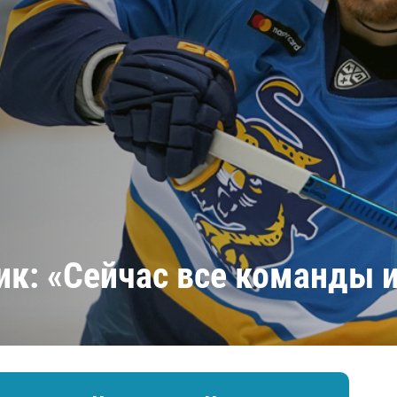
Амур
Барыс
Салават Юлаев
Сибирь
ик: «Сейчас все команды 