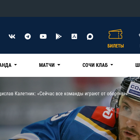
Конференция «Восток»
Дивизион Харламова
БИЛЕТЫ
Автомобилист
сляции
Ак Барс
АНДА
МАТЧИ
СОЧИ КЛАБ
Ш
Металлург Мг
Нефтехимик
 трансляции
дислав Калетник: «Сейчас все команды играют от обороны»
Трактор
магазин
Дивизион Чернышева
Авангард
ние КХЛ
Адмирал