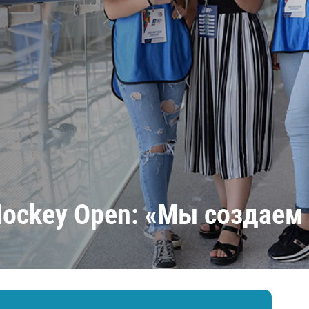
Амур
Барыс
Салават Юлаев
Сибирь
Hockey Open: «Мы создаем