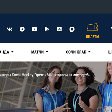
Конференция «Восток»
Дивизион Харламова
БИЛЕТЫ
Автомобилист
сляции
Ак Барс
АНДА
МАТЧИ
СОЧИ КЛАБ
Ш
Металлург Мг
Нефтехимик
 трансляции
нтеры Sochi Hockey Open: «Мы создаем атмосферу!»
Трактор
магазин
Дивизион Чернышева
Авангард
ние КХЛ
Адмирал