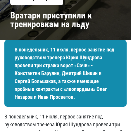
​Вратари приступили к
тренировкам на льду
В понедельник, 11 июля, первое занятие под
руководством тренера Юрия Шундрова
провели три стража ворот «Сочи» -
Константин Барулин, Дмитрий Шикин и
Сергей Большаков, а также имеющие
пробные контракты с «леопардами» Олег
Назаров и Иван Просветов.
В понедельник, 11 июля, первое занятие под
руководством тренера Юрия Шундрова провели три