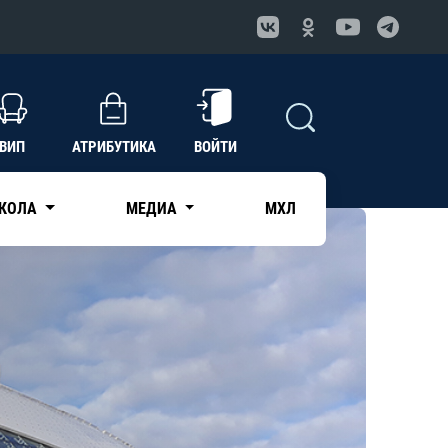
ВИП
АТРИБУТИКА
ВОЙТИ
КОЛА
МЕДИА
МХЛ