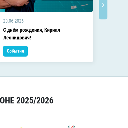
20.06.2026
20.06.2
C днём рождения, Кирилл
C днём
Леонидович!
События
Событ
ОНЕ 2025/2026