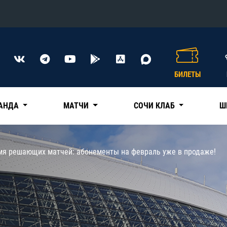
Конференция «Восток»
Дивизион Харламова
БИЛЕТЫ
Автомобилист
сляции
Ак Барс
АНДА
МАТЧИ
СОЧИ КЛАБ
Ш
Металлург Мг
Нефтехимик
 трансляции
мя решающих матчей: абонементы на февраль уже в продаже!
Трактор
магазин
Дивизион Чернышева
Авангард
ние КХЛ
Адмирал