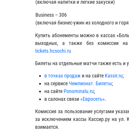
(включая напитки и легкие закуски)
Business – 306
(включая бизнес-ужин из холодного и гор
Купить абонементы можно в кассах «Боль
выходных, а также без комиссии на
tickets.hcsochi.ru
Билеты на отдельные матчи также есть и у
в точках продаж
и на сайте
Kassir.ru
;
на сервисе
Чемпионат. Билеты
;
на сайте
Ponominalu.ru
;
в салонах связи
«Евросеть»
.
Комиссия за пользование услугами указа
за исключением кассы Кассир.ру
на ул. 
взимается.