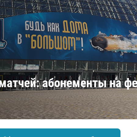
Амур
Барыс
Салават Юлаев
Сибирь
атчей: абонементы на фе