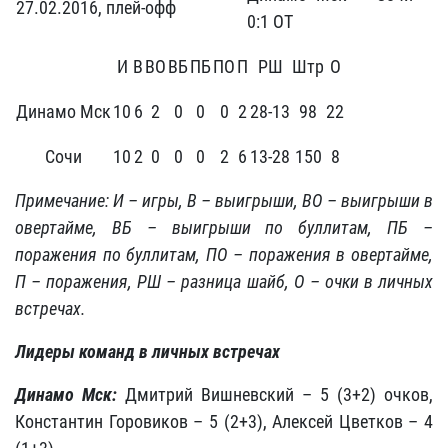
27.02.2016, плей-офф
0:1 ОТ
И
В
ВО
ВБ
ПБ
ПО
П
РШ
Штр
О
Динамо Мск
10
6
2
0
0
0
2
28-13
98
22
Сочи
10
2
0
0
0
2
6
13-28
150
8
Примечание: И – игры, В – выигрыши, ВО – выигрыши в
овертайме, ВБ – выигрыши по буллитам, ПБ –
поражения по буллитам, ПО – поражения в овертайме,
П – поражения, РШ – разница шайб, О – очки в личных
встречах.
Лидеры команд в личных встречах
Динамо Мск:
Дмитрий Вишневский – 5 (3+2) очков,
Константин Горовиков – 5 (2+3), Алексей Цветков – 4