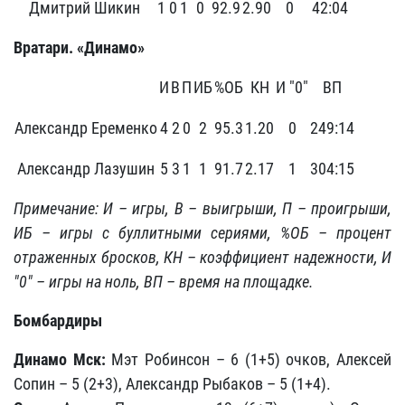
Дмитрий Шикин
1
0
1
0
92.9
2.90
0
42:04
Вратари. «Динамо»
И
В
П
ИБ
%ОБ
КН
И "0"
ВП
Александр Еременко
4
2
0
2
95.3
1.20
0
249:14
Александр Лазушин
5
3
1
1
91.7
2.17
1
304:15
Примечание: И – игры, В – выигрыши, П – проигрыши,
ИБ – игры с буллитными сериями, %ОБ – процент
отраженных бросков, КН – коэффициент надежности, И
"0" – игры на ноль, ВП – время на площадке.
Бомбардиры
Динамо Мск:
Мэт Робинсон – 6 (1+5) очков, Алексей
Сопин – 5 (2+3), Александр Рыбаков – 5 (1+4).