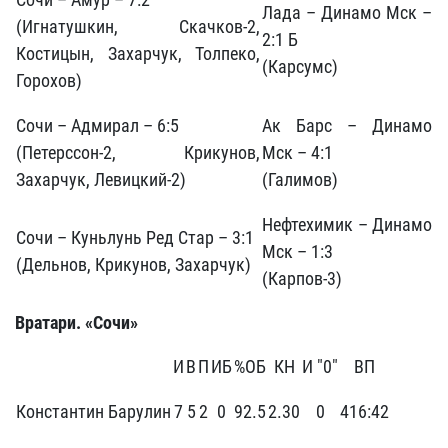
Лада – Динамо Мск –
(Игнатушкин, Скачков-2,
2:1 Б
Костицын, Захарчук, Толпеко,
(Карсумс)
Горохов)
Сочи – Адмирал – 6:5
Ак Барс – Динамо
(Петерссон-2, Крикунов,
Мск – 4:1
Захарчук, Левицкий-2)
(Галимов)
Нефтехимик – Динамо
Сочи – Куньлунь Ред Стар – 3:1
Мск – 1:3
(Дельнов, Крикунов, Захарчук)
(Карпов-3)
Вратари. «Сочи»
И
В
П
ИБ
%ОБ
КН
И "0"
ВП
Константин Барулин
7
5
2
0
92.5
2.30
0
416:42