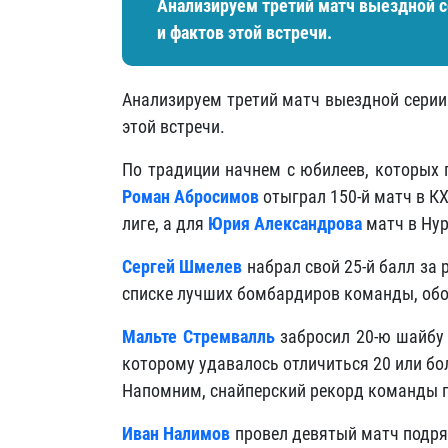
Анализируем третий матч выездной 
и фактов этой встречи.
Анализируем третий матч выездной серии
этой встречи.
По традиции начнем с юбилеев, которых 
Роман Абросимов
отыграл 150-й матч в К
лиге, а для
Юрия Александрова
матч в Нур
Сергей Шмелев
набрал свой 25-й балл за 
списке лучших бомбардиров команды, об
Мальте Стремвалль
забросил 20-ю шайбу 
которому удавалось отличиться 20 или бо
Напомним, снайперский рекорд команды п
Иван Налимов
провел девятый матч подря