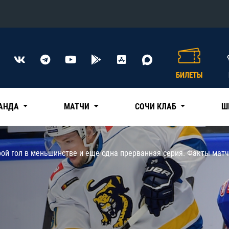
Конференция «Восток»
Дивизион Харламова
БИЛЕТЫ
Автомобилист
сляции
Ак Барс
АНДА
МАТЧИ
СОЧИ КЛАБ
Ш
Металлург Мг
Нефтехимик
 трансляции
ой гол в меньшинстве и еще одна прерванная серия. Факты мат
Трактор
магазин
Дивизион Чернышева
Авангард
ние КХЛ
Адмирал