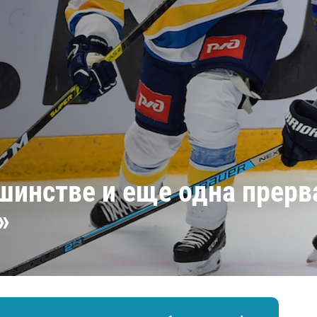
Амур
Барыс
Салават Юлаев
Сибирь
ьшинстве и еще одна прерв
»