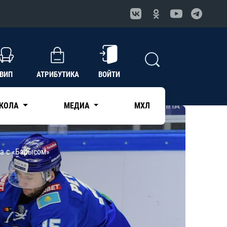
ВИП
АТРИБУТИКА
ВОЙТИ
КОЛА
МЕДИА
МХЛ
ча с «Барысом»