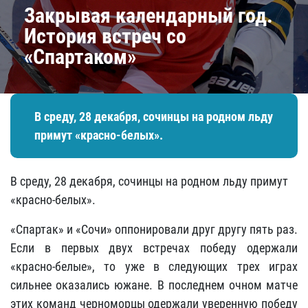
Закрывая календарный год.
История встреч со
«Спартаком»
В среду, 28 декабря, сочинцы на родном льду
примут «красно-белых»​.
В среду, 28 декабря, сочинцы на родном льду примут
«красно-белых»​.
«Спартак» и «Сочи» оппонировали друг другу пять раз.
Если в первых двух встречах победу одержали
«красно-белые», то уже в следующих трех играх
сильнее оказались южане. В последнем очном матче
этих команд черноморцы одержали уверенную победу