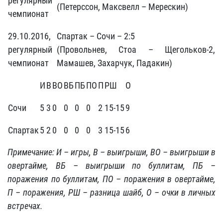
регулярный
(Петерссон, Максвелл – Мерескин)
чемпионат
29.10.2016,
Спартак – Сочи – 2:5
регулярный
(Провольнев, Стоа – Щегольков-2,
чемпионат
Мамашев, Захарчук, Падакин)
И
В
ВО
ВБ
ПБ
ПО
П
РШ
О
Сочи
5
3
0
0
0
0
2
15-15
9
Спартак
5
2
0
0
0
0
3
15-15
6
Примечание: И – игры, В – выигрыши, ВО – выигрыши в
овертайме, ВБ – выигрыши по буллитам, ПБ –
поражения по буллитам, ПО – поражения в овертайме,
П – поражения, РШ – разница шайб, О – очки в личных
встречах.