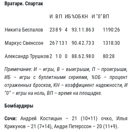
Вратари. Спартак
И
В
П
ИБ
%ОБ
КН
И "0"
ВП
Никита Беспалов
23
8
9
4
93.1
1.86
3
1190:26
Маркус Свенссон
26
7
13
1
90.4
2.73
3
1318:30
Александр Трушков
2
1
0
0
88.6
2.98
0
80:28
Примечание: И – игры, В – выигрыши, П – проигрыши,
ИБ – игры с буллитными сериями, %ОБ – процент
отраженных бросков, КН – коэффициент надежности, И
"0" – игры на ноль, ВП – время на площадке.
Бомбардиры
Сочи:
Андрей Костицын – 21 (10+11) очко, Илья
Крикунов – 21 (7+14), Андре Петерссон – 20 (11+9).