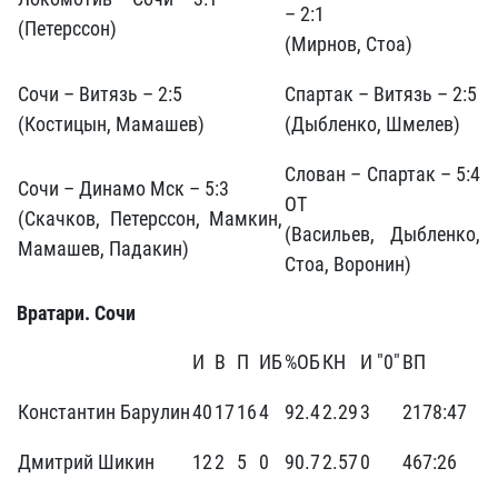
– 2:1
(Петерссон)
(Мирнов, Стоа)
Сочи – Витязь – 2:5
Спартак – Витязь – 2:5
(Костицын, Мамашев)
(Дыбленко, Шмелев)
Слован – Спартак – 5:4
Сочи – Динамо Мск – 5:3
ОТ
(Скачков, Петерссон, Мамкин,
(Васильев, Дыбленко,
Мамашев, Падакин)
Стоа, Воронин)
Вратари. Сочи
И
В
П
ИБ
%ОБ
КН
И "0"
ВП
Константин Барулин
40
17
16
4
92.4
2.29
3
2178:47
Дмитрий Шикин
12
2
5
0
90.7
2.57
0
467:26