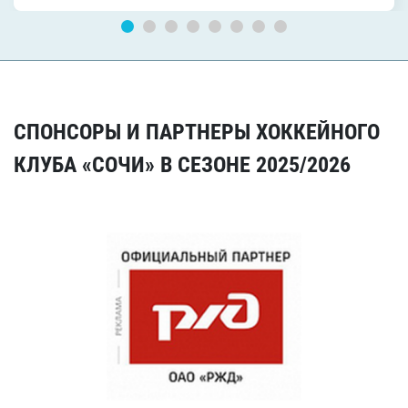
СПОНСОРЫ И ПАРТНЕРЫ ХОККЕЙНОГО
КЛУБА «СОЧИ» В СЕЗОНЕ 2025/2026