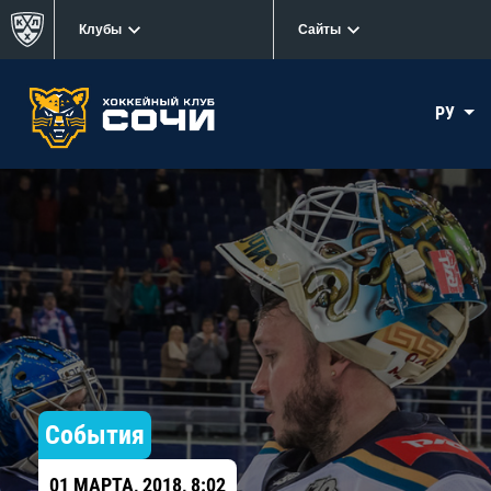
Клубы
Сайты
РУ
События
01 МАРТА, 2018, 8:02