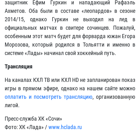
защитник Ефим Гуркин и нападающий Рафаэль
Ахметов. Оба были в составе «леопардов» в сезоне
2014/15, однако Гуркин не выходил на лед в
официальных матчах в свитере сочинцев. Пожалуй,
особенным этот матч будет для форварда южан Егора
Морозова, который родился в Тольятти и именно в
системе «Лады» начинал свой хоккейный путь.
Трансляция
На каналах КХЛ ТВ или КХЛ HD не запланирован показ
игры в прямом эфире, однако на нашем сайте можно
оплатить и посмотреть трансляцию
, организованную
лигой.
Пресс-служба ХК «Сочи»
Фото: ХК «Лада» /
www.hclada.ru