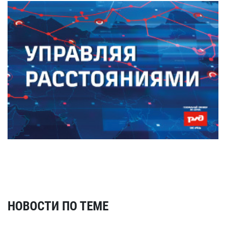
НОВОСТИ ПО ТЕМЕ