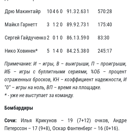
Дрю Макинтайр
10
4
6
0
91.3
2.63
1
570:28
Майкл Гарнетт
3
1
2
0
89.9
2.73
1
175:40
Сергей Гайдученко
2
0
1
0
86.1
3.59
0
83:30
Нико Ховинен*
5
1
4
0
84.2
5.38
0
245:17
Примечание: И – игры, В – выигрыши, П – проигрыши,
ИБ – игры с буллитными сериями, %ОБ – процент
отраженных бросков, КН – коэффициент надежности, И
"0" – игры на ноль, ВП – время на площадке.
* - уже не выступает за команду.
Бомбардиры
Сочи:
Илья Крикунов – 19 (7+12) очков, Андре
Петерссон – 17 (9+8), Оскар Фантенберг – 16 (0+16).