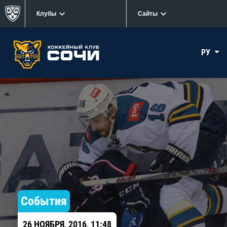
Клубы
Сайты
РУ
События
26 НОЯБРЯ, 2016, 11:48