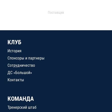
Поставщик
КЛУБ
История
Спонсоры и партнеры
Сотрудничество
ДС «Большой»
Контакты
КОМАНДА
Тренерский штаб