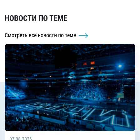
НОВОСТИ ПО ТЕМЕ
Смотреть все новости по теме
07.08.2026