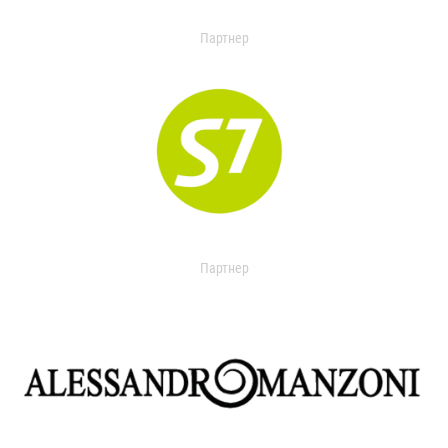
Партнер
Партнер