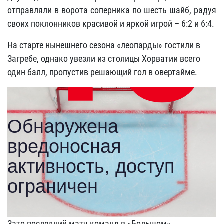
отправляли в ворота соперника по шесть шайб, радуя
своих поклонников красивой и яркой игрой – 6:2 и 6:4.
На старте нынешнего сезона «леопарды» гостили в
Загребе, однако увезли из столицы Хорватии всего
один балл, пропустив решающий гол в овертайме.
Зато последний матч команд в «Большом»,