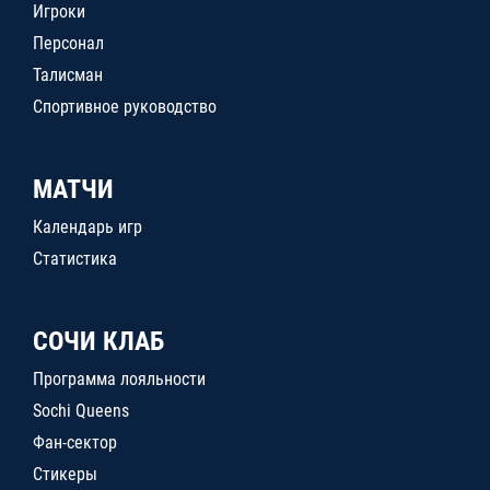
Игроки
Персонал
Талисман
Спортивное руководство
МАТЧИ
Календарь игр
Статистика
СОЧИ КЛАБ
Программа лояльности
Sochi Queens
Фан-сектор
Стикеры