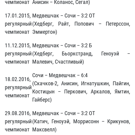
чемпионат
Анисин – Коланос, Сегал)
17.01.2015,
Медвешчак – Сочи – 3:2 ОТ
регулярный
(Хедберг, Райт, Попович – Петерссон,
чемпионат
Эммертон)
11.12.2015,
Медвешчак – Сочи – 3:2 Б
регулярный
(Хедберг, Бьоркстранд, Геноуэй –
чемпионат
Малевич, Счастливый)
Сочи – Медвешчак – 6:4
18.02.2016,
(Скачков-2, Анисин, Игнатушкин, Пайгин,
регулярный
Костицын – Перкович, Аркалов, Ямтин,
чемпионат
Гайберс)
29.08.2016,
Медвешчак – Сочи – 3:2 ОТ
регулярный
(Катич, Геноуэй, Моррисонн – Крикунов,
чемпионат
Максвелл)