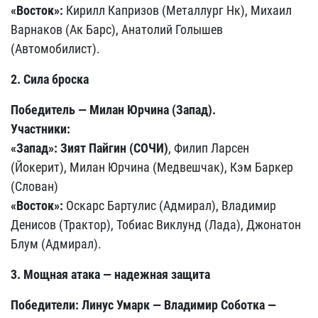
«Восток»:
Кирилл Капризов (Металлург Нк), Михаил
Варнаков (Ак Барс), Анатолий Голышев
(Автомобилист).
2. Сила броска
Победитель — Милан Юрчина (Запад).
Участники:
«Запад»: Зият Пайгин (СОЧИ)
, Филип Ларсен
(Йокерит), Милан Юрчина (Медвешчак), Кэм Баркер
(Слован)
«Восток»:
Оскарс Бартулис (Адмирал), Владимир
Денисов (Трактор), Тобиас Виклунд (Лада), Джонатон
Блум (Адмирал).
3. Мощная атака — надежная защита
Победители: Линус Умарк — Владимир Соботка —