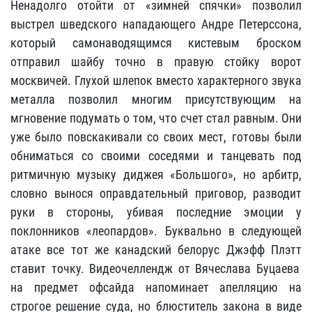
Ненадолго отойти от «зимней спячки»
позволил
выстрел шведского нападающего Андре Петерссона,
который самонаводящимся кистевым броском
отправил шайбу точно в правую стойку ворот
москвичей. Глухой шлепок вместо характерного звука
металла позволил многим присутствующим на
мгновение подумать о том, что счет стал равным. Они
уже было повскакивали со своих мест, готовы были
обниматься со своими соседями и танцевать под
ритмичную музыку диджея «Большого»
, но арбитр,
словно вынося оправдательный приговор, разводит
руки в стороны, убивая последние эмоции у
поклонников «леопардов». Буквально в следующей
атаке все тот же канадский белорус Джэфф Плэтт
ставит точку. Видеочеллендж от Вячеслава Буцаева
на предмет офсайда напоминает апелляцию на
строгое решение суда, но блюститель закона в виде