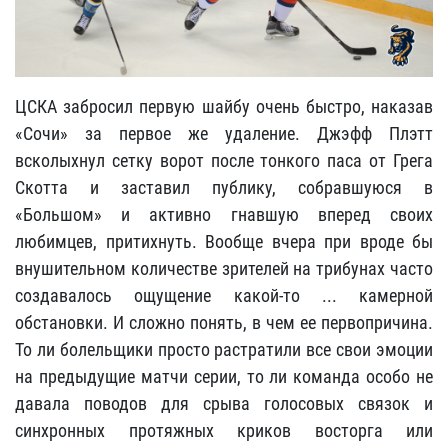
ЦСКА забросил первую шайбу очень быстро, наказав
«Сочи»
за первое же удаление. Джэфф Плэтт
всколыхнул сетку ворот после тонкого паса от Грега
Скотта и заставил публику, собравшуюся в
«Большом»
и активно гнавшую вперед своих
любимцев, притихнуть. Вообще вчера при вроде бы
внушительном количестве зрителей на трибунах часто
создавалось ощущение какой-то ... камерной
обстановки. И сложно понять, в чем ее первопричина.
То ли болельщики просто растратили все свои эмоции
на предыдущие матчи серии, то ли команда особо не
давала поводов для срыва голосовых связок и
синхронных протяжных криков восторга или